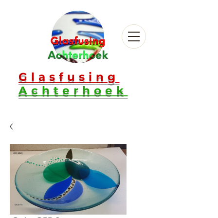
Glasfusing
Achterhoek